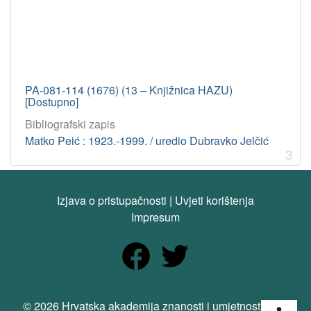
PA-081-114 (1676) (13 – Knjižnica HAZU)
[Dostupno]
Bibliografski zapis
Matko Peić : 1923.-1999. / uredio Dubravko Jelčić
3
Izjava o pristupačnosti
|
Uvjeti korištenja
Impresum
Open
© 2026 Hrvatska akademija znanosti i umjetnosti. Sva