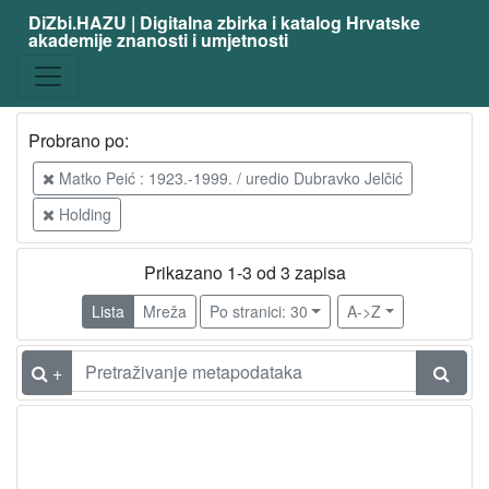
DiZbi.HAZU | Digitalna zbirka i katalog Hrvatske
akademije znanosti i umjetnosti
Probrano po:
Matko Peić : 1923.-1999. / uredio Dubravko Jelčić
Holding
Prikazano 1-3 od 3 zapisa
Lista
Mreža
Po stranici: 30
A->Z
+