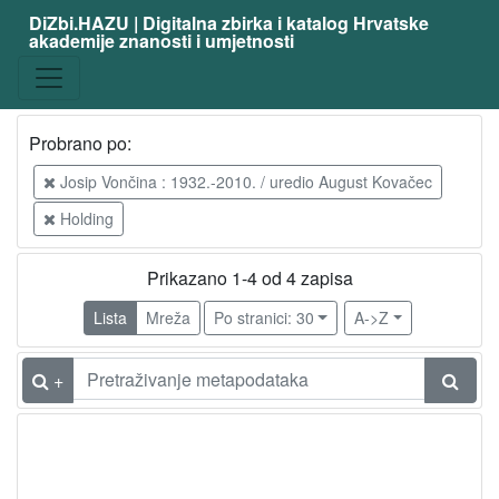
DiZbi.HAZU | Digitalna zbirka i katalog Hrvatske
akademije znanosti i umjetnosti
Probrano po:
Josip Vončina : 1932.-2010. / uredio August Kovačec
Holding
Prikazano 1-4 od 4 zapisa
Lista
Mreža
Po stranici: 30
A->Z
+