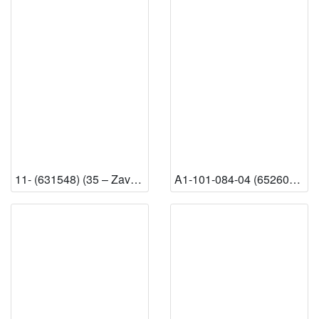
11- (631548) (35 – Zavod za povijesne i društvene znanosti u Rijeci) [Dostupno]
A1-101-084-04 (652603) (13 – Knjižnica HAZU) [Dostupno]