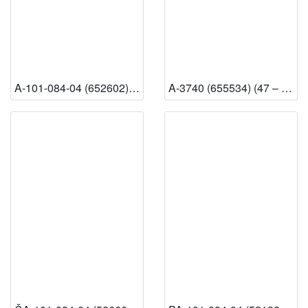
A-101-084-04 (652602) (13 – Knjižnica HAZU) [Dostupno]
A-3740 (655534) (47 – Odsjek za povijesne znanosti HAZU) [Dostupno]