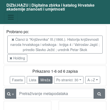
DiZbi.HAZU | Digitalna zbirka i katalog Hrvatske
akademije znanosti i umjetnosti
Probrano po:
Članci iz "Književnika" III.(1866.). Historija književnosti
naroda hrvatskoga i srbskoga : knjiga 4 / Vatroslav Jagić ;
priredio Slavko Ježić ; urednik Petar Skok
Holding
Prikazano 1-6 od 6 zapisa
Faseta
Lista
Mreža
Po stranici: 30
A->Z
+