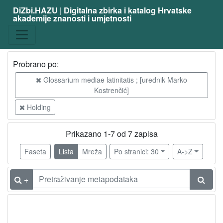
DiZbi.HAZU | Digitalna zbirka i katalog Hrvatske
akademije znanosti i umjetnosti
Probrano po:
Glossarium mediae latinitatis ; [urednik Marko
Kostrenčić]
Holding
Prikazano 1-7 od 7 zapisa
Faseta
Lista
Mreža
Po stranici: 30
A->Z
+