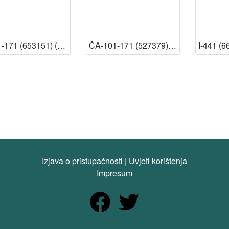
A-101-171 (653151) (13 – Knjižnica HAZU) [Dostupno]
ČA-101-171 (527379) (13 – Knjižnica HAZU) [Dostupno]
Izjava o pristupačnosti
|
Uvjeti korištenja
Impresum