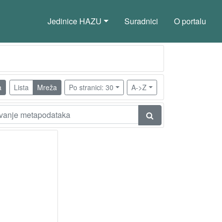
Jedinice HAZU
Suradnici
O portalu
a
Lista
Mreža
Po stranici: 30
A->Z