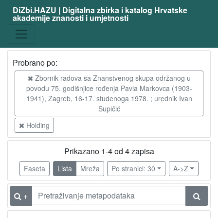
DiZbi.HAZU | Digitalna zbirka i katalog Hrvatske
akademije znanosti i umjetnosti
Probrano po:
Zbornik radova sa Znanstvenog skupa održanog u
povodu 75. godišnjice rođenja Pavla Markovca (1903-
1941), Zagreb, 16-17. studenoga 1978. ; urednik Ivan
Supičić
Holding
Prikazano 1-4 od 4 zapisa
Faseta
Lista
Mreža
Po stranici: 30
A->Z
+