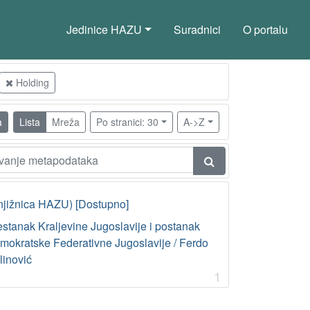
Jedinice HAZU
Suradnici
O portalu
Holding
a
Lista
Mreža
Po stranici: 30
A->Z
njižnica HAZU) [Dostupno]
estanak Kraljevine Jugoslavije i postanak
mokratske Federativne Jugoslavije / Ferdo
linović
1