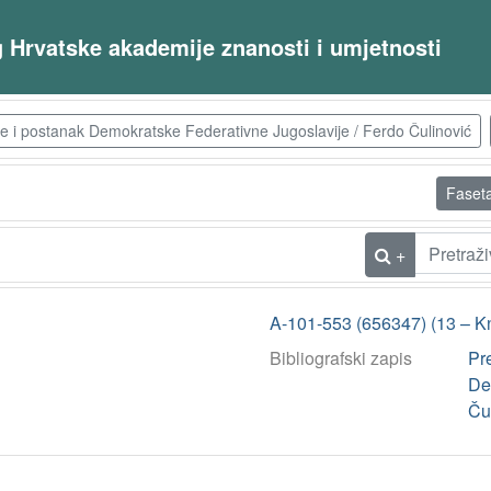
og Hrvatske akademije znanosti i umjetnosti
je i postanak Demokratske Federativne Jugoslavije / Ferdo Čulinović
Faset
+
A-101-553 (656347) (13 – K
Bibliografski zapis
Pr
De
Ču