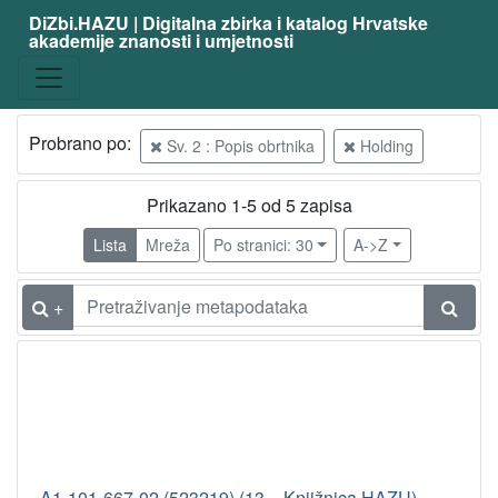
DiZbi.HAZU | Digitalna zbirka i katalog Hrvatske
akademije znanosti i umjetnosti
Probrano po:
Sv. 2 : Popis obrtnika
Holding
Prikazano 1-5 od 5 zapisa
Lista
Mreža
Po stranici: 30
A->Z
+
A1-101-667-02 (523219) (13 – Knjižnica HAZU)