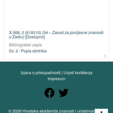
X-368, 2 (619310) (34 – Zavod za povijesne znanosti
u Zadru) [Dostupno]
Bibliografski zapis
Sv. 2 : Popis obrtnika
5
Izjava o pristupačnosti
|
Uvjeti korištenja
Impresum
Open
© 2026 Hrvatska akademija znanosti i umjetnosti. Sva