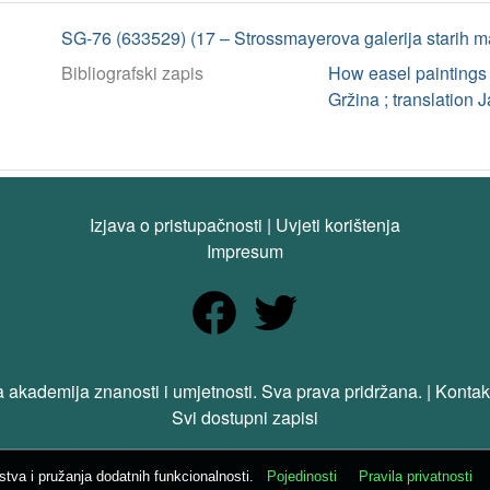
SG-76 (633529) (17 – Strossmayerova galerija starih m
Bibliografski zapis
How easel paintings
Gržina ; translation 
Izjava o pristupačnosti
|
Uvjeti korištenja
Impresum
 akademija znanosti i umjetnosti. Sva prava pridržana. | Kontak
Svi dostupni zapisi
ustva i pružanja dodatnih funkcionalnosti.
Pojedinosti
Pravila privatnosti