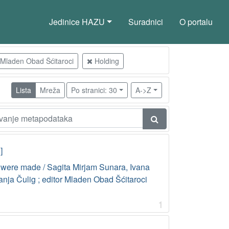
Jedinice HAZU
Suradnici
O portalu
r Mladen Obad Šćitaroci
Holding
Lista
Mreža
Po stranici: 30
A->Z
]
 were made / Sagita Mirjam Sunara, Ivana
Janja Čulig ; editor Mladen Obad Šćitaroci
1