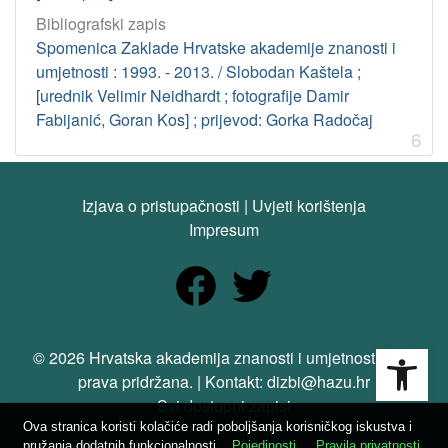
Bibliografski zapis
Spomenica Zaklade Hrvatske akademije znanosti i
umjetnosti : 1993. - 2013. / Slobodan Kaštela ;
[urednik Velimir Neidhardt ; fotografije Damir
Fabijanić, Goran Kos] ; prijevod: Gorka Radočaj
6
Izjava o pristupačnosti
|
Uvjeti korištenja
Impresum
Open
© 2026 Hrvatska akademija znanosti i umjetnosti. Sva
prava pridržana. | Kontakt: dizbi@hazu.hr
Svi dostupni zapisi
Ova stranica koristi kolačiće radi poboljšanja korisničkog iskustva i
pružanja dodatnih funkcionalnosti.
Pojedinosti
Pravila privatnosti