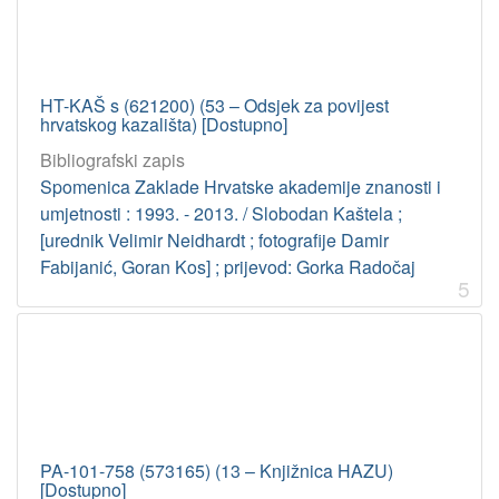
HT-KAŠ s (621200) (53 – Odsjek za povijest
hrvatskog kazališta) [Dostupno]
Bibliografski zapis
Spomenica Zaklade Hrvatske akademije znanosti i
umjetnosti : 1993. - 2013. / Slobodan Kaštela ;
[urednik Velimir Neidhardt ; fotografije Damir
Fabijanić, Goran Kos] ; prijevod: Gorka Radočaj
5
PA-101-758 (573165) (13 – Knjižnica HAZU)
[Dostupno]