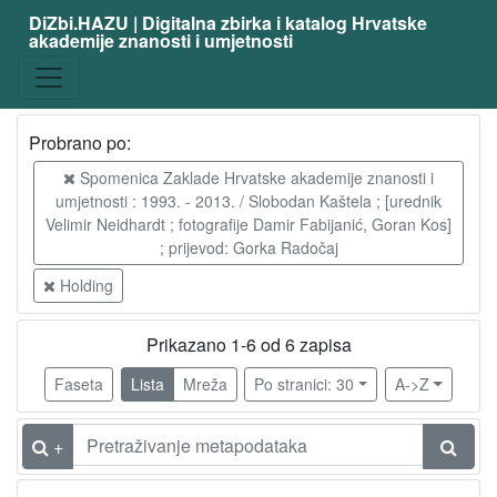
DiZbi.HAZU | Digitalna zbirka i katalog Hrvatske
akademije znanosti i umjetnosti
Probrano po:
Spomenica Zaklade Hrvatske akademije znanosti i
umjetnosti : 1993. - 2013. / Slobodan Kaštela ; [urednik
Velimir Neidhardt ; fotografije Damir Fabijanić, Goran Kos]
; prijevod: Gorka Radočaj
Holding
Prikazano 1-6 od 6 zapisa
Faseta
Lista
Mreža
Po stranici: 30
A->Z
+