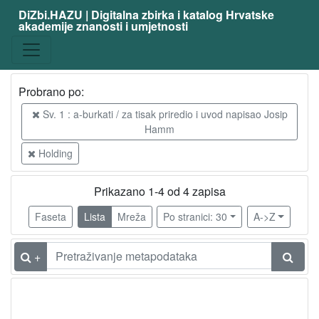
DiZbi.HAZU | Digitalna zbirka i katalog Hrvatske
akademije znanosti i umjetnosti
Probrano po:
Sv. 1 : a-burkati / za tisak priredio i uvod napisao Josip
Hamm
Holding
Prikazano 1-4 od 4 zapisa
Faseta
Lista
Mreža
Po stranici: 30
A->Z
+