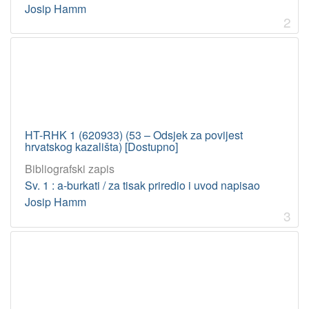
Josip Hamm
2
HT-RHK 1 (620933) (53 – Odsjek za povijest
hrvatskog kazališta) [Dostupno]
Bibliografski zapis
Sv. 1 : a-burkati / za tisak priredio i uvod napisao
Josip Hamm
3