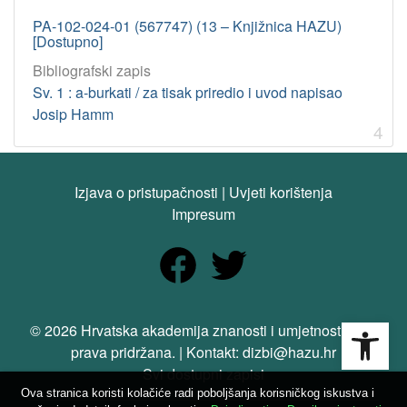
PA-102-024-01 (567747) (13 – Knjižnica HAZU)
[Dostupno]
Bibliografski zapis
Sv. 1 : a-burkati / za tisak priredio i uvod napisao
Josip Hamm
4
Izjava o pristupačnosti
|
Uvjeti korištenja
Impresum
Open
© 2026 Hrvatska akademija znanosti i umjetnosti. Sva
prava pridržana. | Kontakt: dizbi@hazu.hr
Svi dostupni zapisi
Ova stranica koristi kolačiće radi poboljšanja korisničkog iskustva i