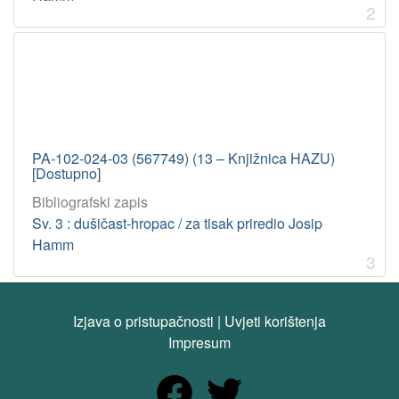
2
PA-102-024-03 (567749) (13 – Knjižnica HAZU)
[Dostupno]
Bibliografski zapis
Sv. 3 : dušičast-hropac / za tisak priredio Josip
Hamm
3
Izjava o pristupačnosti
|
Uvjeti korištenja
Impresum