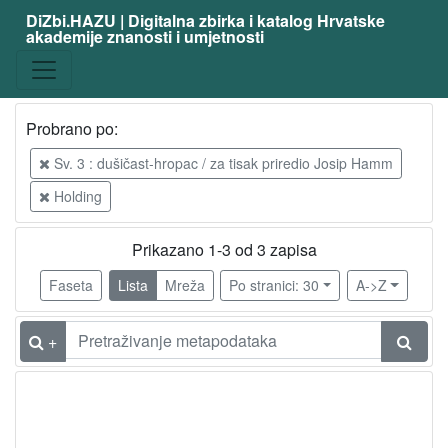
DiZbi.HAZU | Digitalna zbirka i katalog Hrvatske
akademije znanosti i umjetnosti
Probrano po:
Sv. 3 : dušičast-hropac / za tisak priredio Josip Hamm
Holding
Prikazano 1-3 od 3 zapisa
Faseta
Lista
Mreža
Po stranici: 30
A->Z
+