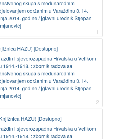
anstvenog skupa s međunarodnim
djelovanjem održanim u Varaždinu 3. i 4.
nja 2014. godine / [glavni urednik Stjepan
mjanović]
1
njižnica HAZU) [Dostupno]
raždin i sjeverozapadna Hrvatska u Velikom
u 1914.-1918. : zbornik radova sa
anstvenog skupa s međunarodnim
djelovanjem održanim u Varaždinu 3. i 4.
nja 2014. godine / [glavni urednik Stjepan
mjanović]
2
Knjižnica HAZU) [Dostupno]
raždin i sjeverozapadna Hrvatska u Velikom
u 1914.-1918. : zbornik radova sa