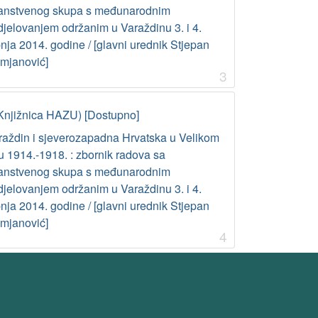
anstvenog skupa s međunarodnim
djelovanjem održanim u Varaždinu 3. i 4.
nja 2014. godine / [glavni urednik Stjepan
mjanović]
3
Knjižnica HAZU) [Dostupno]
raždin i sjeverozapadna Hrvatska u Velikom
u 1914.-1918. : zbornik radova sa
anstvenog skupa s međunarodnim
djelovanjem održanim u Varaždinu 3. i 4.
nja 2014. godine / [glavni urednik Stjepan
mjanović]
4