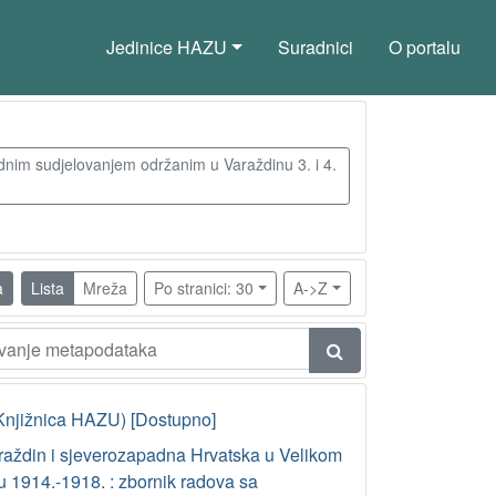
Jedinice HAZU
Suradnici
O portalu
nim sudjelovanjem održanim u Varaždinu 3. i 4.
a
Lista
Mreža
Po stranici: 30
A->Z
Knjižnica HAZU) [Dostupno]
raždin i sjeverozapadna Hrvatska u Velikom
u 1914.-1918. : zbornik radova sa