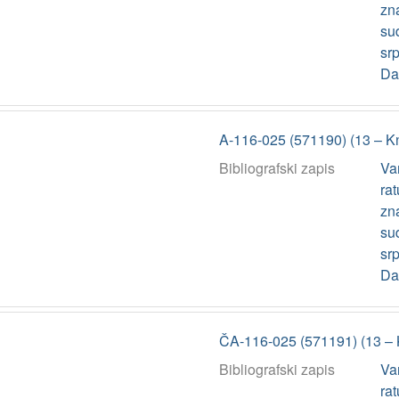
zn
su
srp
Da
A-116-025 (571190) (13 – K
Bibliografski zapis
Va
rat
zn
su
srp
Da
ČA-116-025 (571191) (13 – 
Bibliografski zapis
Va
rat