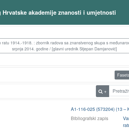
og Hrvatske akademije znanosti i umjetnosti
 ratu 1914.-1918. : zbornik radova sa znanstvenog skupa s međunarod
srpnja 2014. godine / [glavni urednik Stjepan Damjanović]
Faset
+
A1-116-025 (573204) (13 – 
Bibliografski zapis
Va
rat