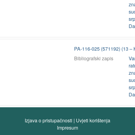
zn
su
srp
Da
PA-116-025 (571192) (13 – 
Bibliografski zapis
Va
rat
zn
su
srp
Da
Izjava o pristupačnosti
|
Uvjeti korištenja
Impresum