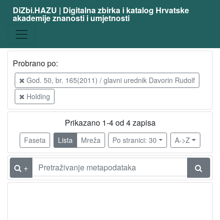
DiZbi.HAZU | Digitalna zbirka i katalog Hrvatske
akademije znanosti i umjetnosti
Probrano po:
God. 50, br. 165(2011) / glavni urednik Davorin Rudolf
Holding
Prikazano 1-4 od 4 zapisa
Faseta
Lista
Mreža
Po stranici: 30
A->Z
+