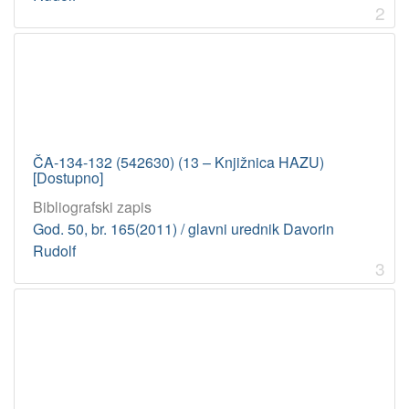
2
ČA-134-132 (542630) (13 – Knjižnica HAZU)
[Dostupno]
Bibliografski zapis
God. 50, br. 165(2011) / glavni urednik Davorin
Rudolf
3