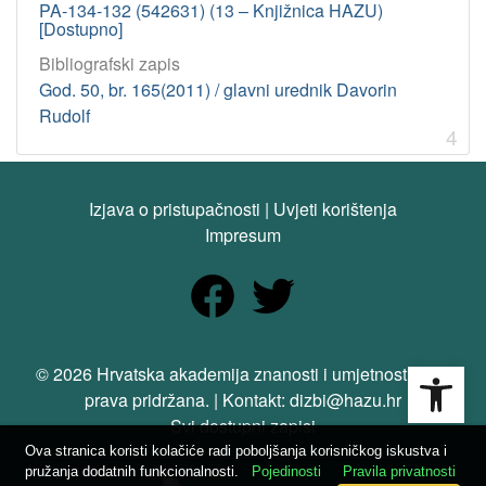
PA-134-132 (542631) (13 – Knjižnica HAZU)
[Dostupno]
Bibliografski zapis
God. 50, br. 165(2011) / glavni urednik Davorin
Rudolf
4
Izjava o pristupačnosti
|
Uvjeti korištenja
Impresum
Open
© 2026 Hrvatska akademija znanosti i umjetnosti. Sva
prava pridržana. | Kontakt: dizbi@hazu.hr
Svi dostupni zapisi
Ova stranica koristi kolačiće radi poboljšanja korisničkog iskustva i
pružanja dodatnih funkcionalnosti.
Pojedinosti
Pravila privatnosti