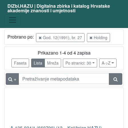
DiZbi.HAZU | Digitalna zbirka i katalog Hrvatske
akademije znanosti i umjetnosti
Probrano po:
God. 12(1991), br. 27
Holding
Prikazano 1-4 od 4 zapisa
Faseta
Lista
Mreža
Po stranici: 30
A->Z
+
A-135-024/1 (660790) (13 – Knjižnica HAZU)