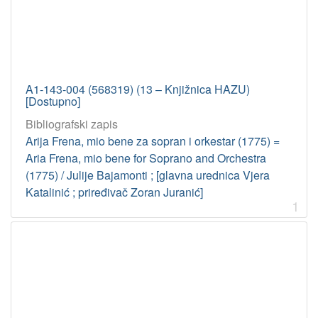
A1-143-004 (568319) (13 – Knjižnica HAZU)
[Dostupno]
Bibliografski zapis
Arija Frena, mio bene za sopran i orkestar (1775) =
Aria Frena, mio bene for Soprano and Orchestra
(1775) / Julije Bajamonti ; [glavna urednica Vjera
Katalinić ; priređivač Zoran Juranić]
1