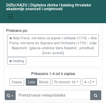
DiZbi.HAZU | Digitalna zbirka i katalog Hrvatske
akademije znanosti i umjetnosti
Probrano po:
Arija Frena, mio bene za sopran i orkestar (1775) = Aria
Frena, mio bene for Soprano and Orchestra (1775) / Julije
Bajamonti ; [glavna urednica Vjera Katalinić ; priređivač
Zoran Juranić]
Holding
Prikazano 1-4 od 4 zapisa
Faseta
Lista
Mreža
Po stranici: 30
A->Z
+