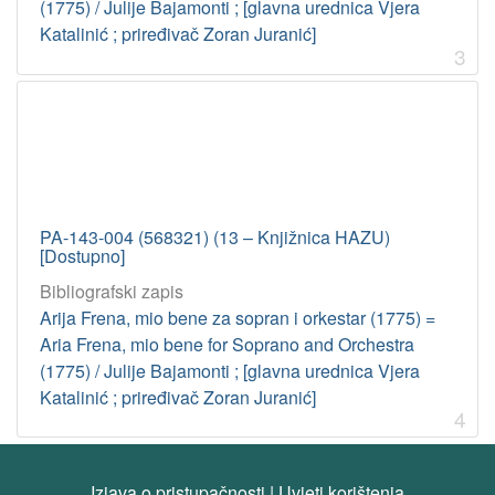
(1775) / Julije Bajamonti ; [glavna urednica Vjera
Katalinić ; priređivač Zoran Juranić]
3
PA-143-004 (568321) (13 – Knjižnica HAZU)
[Dostupno]
Bibliografski zapis
Arija Frena, mio bene za sopran i orkestar (1775) =
Aria Frena, mio bene for Soprano and Orchestra
(1775) / Julije Bajamonti ; [glavna urednica Vjera
Katalinić ; priređivač Zoran Juranić]
4
Izjava o pristupačnosti
|
Uvjeti korištenja