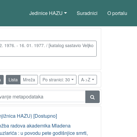
Jedinice HAZU
Suradnici
O portalu
1976. - 16. 01. 1977. / [katalog sastavio Veljko
a
Lista
Mreža
Po stranici: 30
A->Z
njižnica HAZU) [Dostupno]
ložba radova akademika Mladena
zlarića : u povodu pete godišnjice smrti,