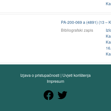
Ka
PA-200-069 a (4891) (13 – 
Bibliografski zapis
Iz
Kau
Kab
16.
Ka
Izjava o pristupačnosti
|
Uvjeti korištenja
Impresum