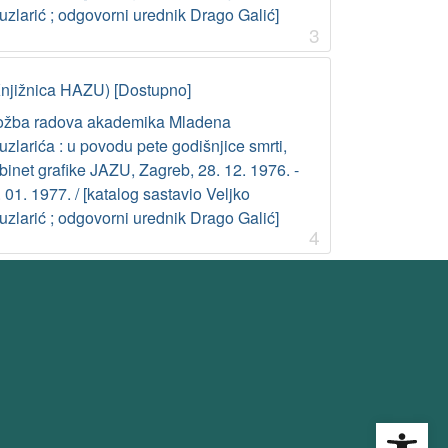
uzlarić ; odgovorni urednik Drago Galić]
3
Knjižnica HAZU) [Dostupno]
ložba radova akademika Mladena
zlarića : u povodu pete godišnjice smrti,
inet grafike JAZU, Zagreb, 28. 12. 1976. -
 01. 1977. / [katalog sastavio Veljko
uzlarić ; odgovorni urednik Drago Galić]
4
Open