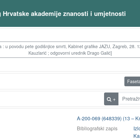
og Hrvatske akademije znanosti i umjetnosti
u povodu pete godišnjice smrti, Kabinet grafike JAZU, Zagreb, 28. 12. 
Kauzlarić ; odgovorni urednik Drago Galić]
Faset
+
A-200-069 (648339) (13 – K
Bibliografski zapis
Iz
Kau