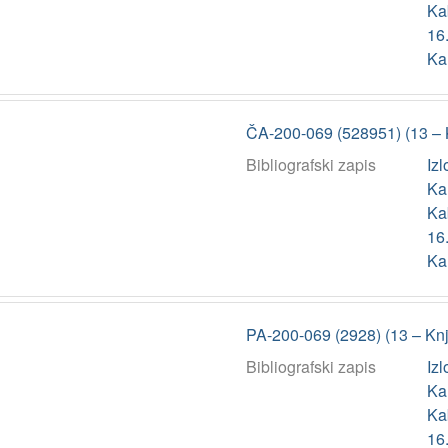
Kab
16.
Ka
ČA-200-069 (528951) (13 – 
Bibliografski zapis
Iz
Kau
Kab
16.
Ka
PA-200-069 (2928) (13 – Kn
Bibliografski zapis
Iz
Kau
Kab
16.