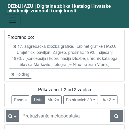
DiZbi.HAZU | Digitalna zbirka i katalog Hrvatske
akademije znanosti i umjetnosti
Probrano po:
17. zagrebačka izložba grafike, Kabinet grafike HAZU,
Umjetnički paviljon, Zagreb, prosinac 1992. - siječanj
1993. / [koncepcija i koordinacija izložbe, urednik kataloga
Slavica Marković ; fotografije Nino i Goran Vranić]
Holding
Prikazano 1-3 od 3 zapisa
Faseta
Lista
Mreža
Po stranici: 30
A->Z
+