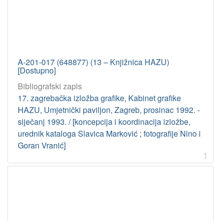
A-201-017 (648877) (13 – Knjižnica HAZU)
[Dostupno]
Bibliografski zapis
17. zagrebačka izložba grafike, Kabinet grafike
HAZU, Umjetnički paviljon, Zagreb, prosinac 1992. -
siječanj 1993. / [koncepcija i koordinacija izložbe,
urednik kataloga Slavica Marković ; fotografije Nino i
Goran Vranić]
1