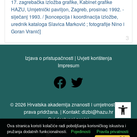
17. zagrebačka izložba grafike, Kabinet grafike
HAZU, Umjetnički paviljon, Zagreb, prosinac 1992. -
siječanj 1993. / [koncepcija i koordinacija izložbe,
urednik kataloga Slavica Marković ; fotografije Nino i
Goran Vranić]
3
Izjava o pristupačnosti
|
Uvjeti korištenja
Impresum
Open
© 2026 Hrvatska akademija znanosti i umjetnosti. Sva
prava pridržana. | Kontakt: dizbi@hazu.hr
Svi dostupni zapisi
Ova stranica koristi kolačiće radi poboljšanja korisničkog iskustva i
pružanja dodatnih funkcionalnosti.
Pojedinosti
Pravila privatnosti