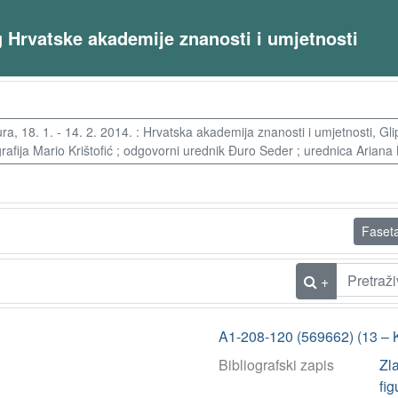
og Hrvatske akademije znanosti i umjetnosti
ra, 18. 1. - 14. 2. 2014. : Hrvatska akademija znanosti i umjetnosti, Gl
grafija Mario Krištofić ; odgovorni urednik Đuro Seder ; urednica Ariana K
Faset
+
A1-208-120 (569662) (13 – 
Bibliografski zapis
Zla
fig