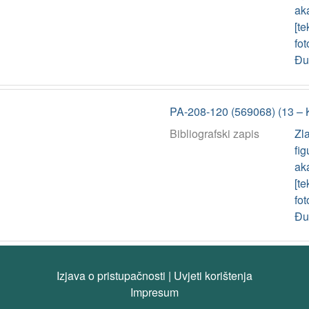
aka
[te
fot
Đur
PA-208-120 (569068) (13 – 
Bibliografski zapis
Zla
fig
aka
[te
fot
Đur
Izjava o pristupačnosti
|
Uvjeti korištenja
Impresum