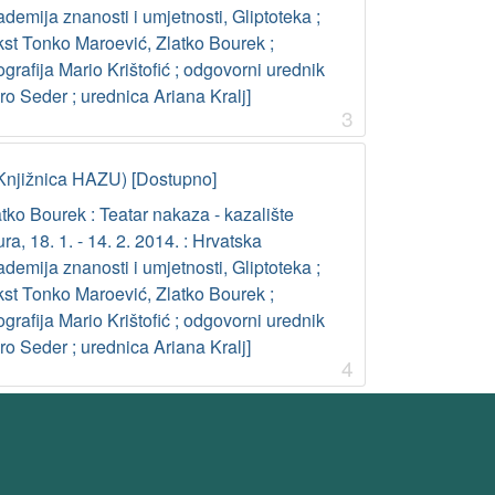
demija znanosti i umjetnosti, Gliptoteka ;
kst Tonko Maroević, Zlatko Bourek ;
ografija Mario Krištofić ; odgovorni urednik
o Seder ; urednica Ariana Kralj]
3
Knjižnica HAZU) [Dostupno]
tko Bourek : Teatar nakaza - kazalište
ura, 18. 1. - 14. 2. 2014. : Hrvatska
demija znanosti i umjetnosti, Gliptoteka ;
kst Tonko Maroević, Zlatko Bourek ;
ografija Mario Krištofić ; odgovorni urednik
o Seder ; urednica Ariana Kralj]
4