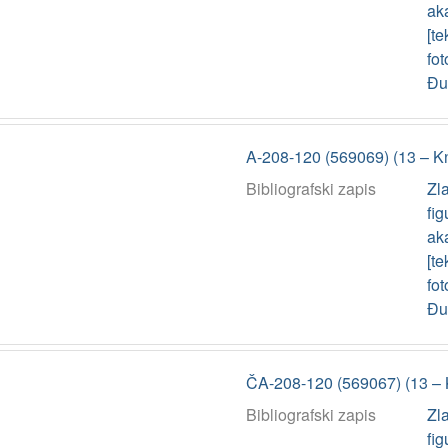
aka
[te
fot
Đur
A-208-120 (569069) (13 – K
Bibliografski zapis
Zla
fig
aka
[te
fot
Đur
ČA-208-120 (569067) (13 – 
Bibliografski zapis
Zla
fig