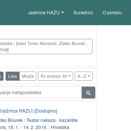
Jedinice HAZU
Suradnici
O portalu
iptoteka ; [tekst Tonko Maroević, Zlatko Bourek ;
ralj]
a
Lista
Mreža
Po stranici: 30
A->Z
Knjižnica HAZU) [Dostupno]
tko Bourek : Teatar nakaza - kazalište
ura, 18. 1. - 14. 2. 2014. : Hrvatska