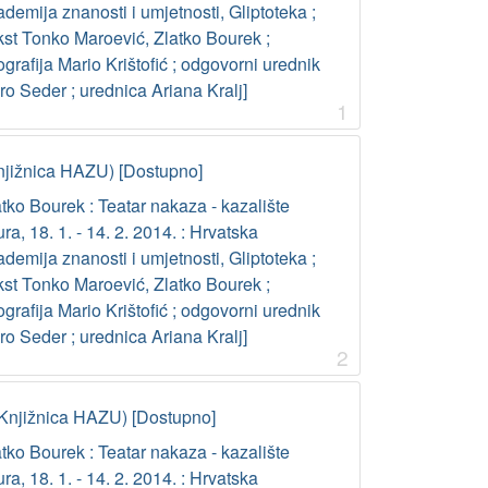
demija znanosti i umjetnosti, Gliptoteka ;
kst Tonko Maroević, Zlatko Bourek ;
ografija Mario Krištofić ; odgovorni urednik
o Seder ; urednica Ariana Kralj]
1
njižnica HAZU) [Dostupno]
tko Bourek : Teatar nakaza - kazalište
ura, 18. 1. - 14. 2. 2014. : Hrvatska
demija znanosti i umjetnosti, Gliptoteka ;
kst Tonko Maroević, Zlatko Bourek ;
ografija Mario Krištofić ; odgovorni urednik
o Seder ; urednica Ariana Kralj]
2
Knjižnica HAZU) [Dostupno]
tko Bourek : Teatar nakaza - kazalište
ura, 18. 1. - 14. 2. 2014. : Hrvatska