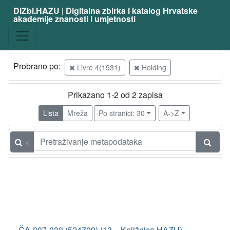
DiZbi.HAZU | Digitalna zbirka i katalog Hrvatske
akademije znanosti i umjetnosti
Probrano po:
Livre 4(1931)
Holding
Prikazano 1-2 od 2 zapisa
Lista
Mreža
Po stranici: 30
A->Z
+
ČA-007-030 (524709) (13 – Knjižnica HAZU)