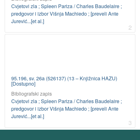
Cvjetovi zla ; Spleen Pariza / Charles Baudelaire ;
predgovor i izbor Višnja Machiedo ; [preveli Ante
Jurević...[et al.]
2
95.196, sv. 26a (526137) (13 – Knjižnica HAZU)
[Dostupno]
Bibliografski zapis
Cvjetovi zla ; Spleen Pariza / Charles Baudelaire ;
predgovor i izbor Višnja Machiedo ; [preveli Ante
Jurević...[et al.]
3