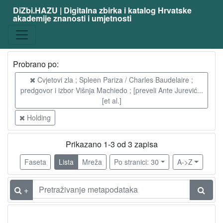
DiZbi.HAZU | Digitalna zbirka i katalog Hrvatske
akademije znanosti i umjetnosti
Probrano po:
Cvjetovi zla ; Spleen Pariza / Charles Baudelaire ;
predgovor i izbor Višnja Machiedo ; [preveli Ante Jurević...
[et al.]
Holding
Prikazano 1-3 od 3 zapisa
Faseta
Lista
Mreža
Po stranici: 30
A->Z
+