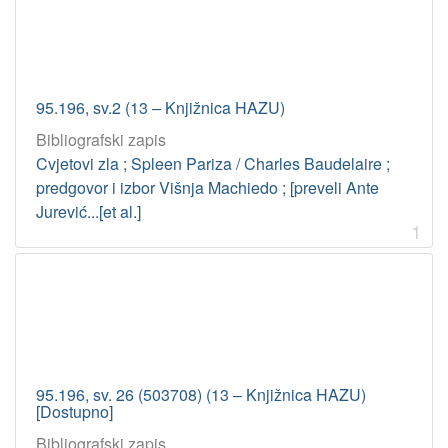
95.196, sv.2 (13 – Knjižnica HAZU)
Bibliografski zapis
Cvjetovi zla ; Spleen Pariza / Charles Baudelaire ;
predgovor i izbor Višnja Machiedo ; [preveli Ante
Jurević...[et al.]
1
95.196, sv. 26 (503708) (13 – Knjižnica HAZU)
[Dostupno]
Bibliografski zapis