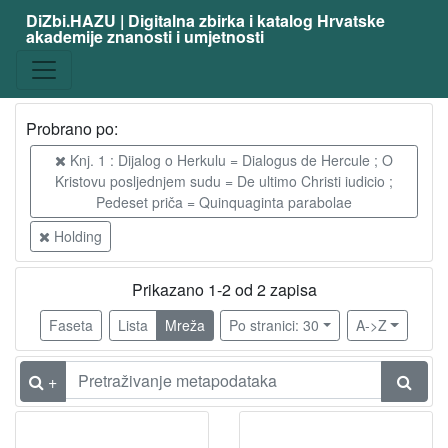
DiZbi.HAZU | Digitalna zbirka i katalog Hrvatske
akademije znanosti i umjetnosti
Probrano po:
Knj. 1 : Dijalog o Herkulu = Dialogus de Hercule ; O
Kristovu posljednjem sudu = De ultimo Christi iudicio ;
Pedeset priča = Quinquaginta parabolae
Holding
Prikazano 1-2 od 2 zapisa
Faseta
Lista
Mreža
Po stranici: 30
A->Z
+