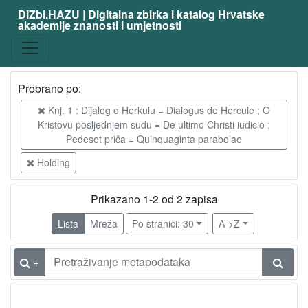
DiZbi.HAZU | Digitalna zbirka i katalog Hrvatske
akademije znanosti i umjetnosti
Probrano po:
Knj. 1 : Dijalog o Herkulu = Dialogus de Hercule ; O
Kristovu posljednjem sudu = De ultimo Christi iudicio ;
Pedeset priča = Quinquaginta parabolae
Holding
Prikazano 1-2 od 2 zapisa
Lista
Mreža
Po stranici: 30
A->Z
+