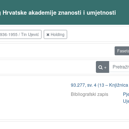
og Hrvatske akademije znanosti i umjetnosti
936-1955 / Tin Ujević
Holding
Faset
+
93.277, sv. 4 (13 – Knjižni
Bibliografski zapis
Pj
Uj