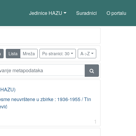
Jedinice HAZU
Suradnici
O portalu
a
Lista
Mreža
Po stranici: 30
A->Z
ca HAZU)
esme neuvrštene u zbirke : 1936-1955 / Tin
ević
1