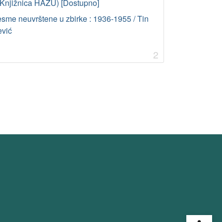
– Knjižnica HAZU) [Dostupno]
esme neuvrštene u zbirke : 1936-1955 / Tin
ević
2
Open