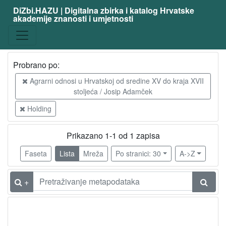
DiZbi.HAZU | Digitalna zbirka i katalog Hrvatske
akademije znanosti i umjetnosti
Probrano po:
Agrarni odnosi u Hrvatskoj od sredine XV do kraja XVII
stoljeća / Josip Adamček
Holding
Prikazano 1-1 od 1 zapisa
Faseta
Lista
Mreža
Po stranici: 30
A->Z
+