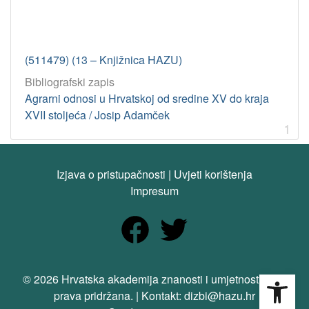
(511479) (13 – Knjižnica HAZU)
Bibliografski zapis
Agrarni odnosi u Hrvatskoj od sredine XV do kraja
XVII stoljeća / Josip Adamček
1
Izjava o pristupačnosti
|
Uvjeti korištenja
Impresum
Open
© 2026 Hrvatska akademija znanosti i umjetnosti. Sva
prava pridržana. | Kontakt: dizbi@hazu.hr