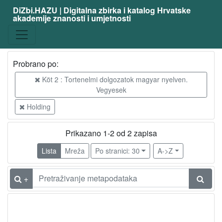
DiZbi.HAZU | Digitalna zbirka i katalog Hrvatske
akademije znanosti i umjetnosti
Probrano po:
Köt 2 : Tortenelmi dolgozatok magyar nyelven.
Vegyesek
Holding
Prikazano 1-2 od 2 zapisa
Lista
Mreža
Po stranici: 30
A->Z
+