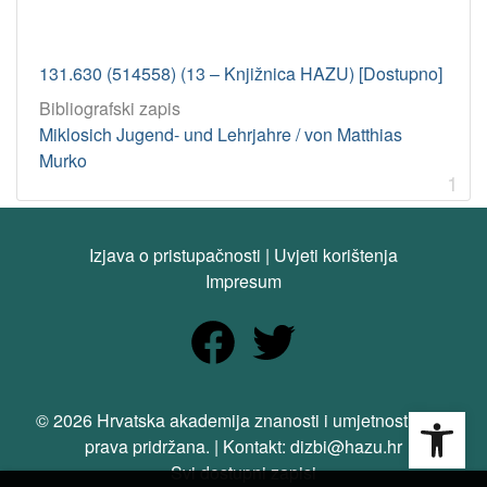
131.630 (514558) (13 – Knjižnica HAZU) [Dostupno]
Bibliografski zapis
Miklosich Jugend- und Lehrjahre / von Matthias
Murko
1
Izjava o pristupačnosti
|
Uvjeti korištenja
Impresum
Open
© 2026 Hrvatska akademija znanosti i umjetnosti. Sva
prava pridržana. | Kontakt: dizbi@hazu.hr
Svi dostupni zapisi