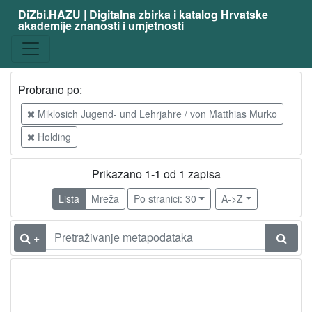
DiZbi.HAZU | Digitalna zbirka i katalog Hrvatske
akademije znanosti i umjetnosti
Probrano po:
Miklosich Jugend- und Lehrjahre / von Matthias Murko
Holding
Prikazano 1-1 od 1 zapisa
Lista
Mreža
Po stranici: 30
A->Z
+