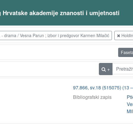
og Hrvatske akademije znanosti i umjetnosti
 - drama / Vesna Parun ; izbor i predgovor Karmen Milačić
Holdi
Faset
+
97.866, sv.18 (515075) (13 
Bibliografski zapis
Pti
Ve
Mi