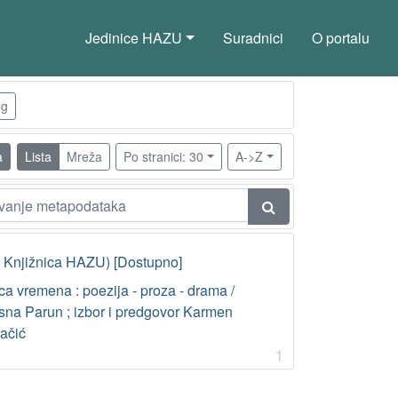
Jedinice HAZU
Suradnici
O portalu
ng
a
Lista
Mreža
Po stranici: 30
A->Z
– Knjižnica HAZU) [Dostupno]
ca vremena : poezija - proza - drama /
sna Parun ; izbor i predgovor Karmen
lačić
1