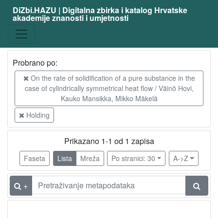
DiZbi.HAZU | Digitalna zbirka i katalog Hrvatske
akademije znanosti i umjetnosti
Probrano po:
On the rate of solidification of a pure substance in the
case of cylindrically symmetrical heat flow / Väinö Hovi,
Kauko Mansikka, Mikko Mäkelä
Holding
Prikazano 1-1 od 1 zapisa
Faseta
Lista
Mreža
Po stranici: 30
A->Z
+