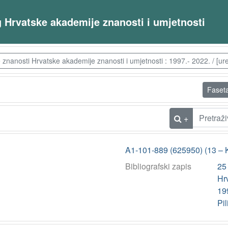
og Hrvatske akademije znanosti i umjetnosti
nanosti Hrvatske akademije znanosti i umjetnosti : 1997.- 2022. / [ured
Faset
+
A1-101-889 (625950) (13 – 
Bibliografski zapis
25
Hrv
199
Pil