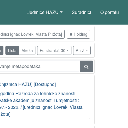
Jedinice HAZU
Suradnici
O portalu
nici Ignac Lovrek, Vlasta Piližota]
Holding
a
Lista
Mreža
Po stranici: 30
A->Z
Knjižnica HAZU) [Dostupno]
 godina Razreda za tehničke znanosti
atske akademije znanosti i umjetnosti :
7.- 2022. / [urednici Ignac Lovrek, Vlasta
ižota]
1