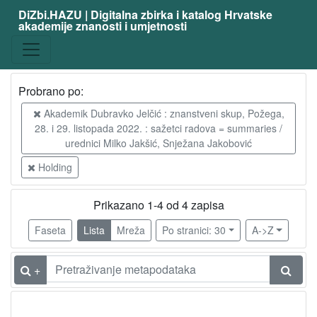
DiZbi.HAZU | Digitalna zbirka i katalog Hrvatske
akademije znanosti i umjetnosti
Probrano po:
Akademik Dubravko Jelčić : znanstveni skup, Požega,
28. i 29. listopada 2022. : sažetci radova = summaries /
urednici Milko Jakšić, Snježana Jakobović
Holding
Prikazano 1-4 od 4 zapisa
Faseta
Lista
Mreža
Po stranici: 30
A->Z
+