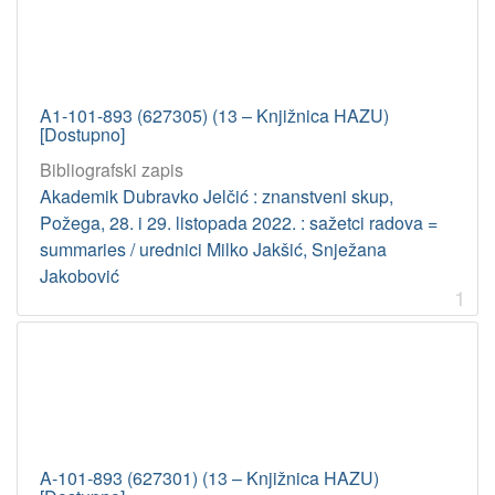
A1-101-893 (627305) (13 – Knjižnica HAZU)
[Dostupno]
Bibliografski zapis
Akademik Dubravko Jelčić : znanstveni skup,
Požega, 28. i 29. listopada 2022. : sažetci radova =
summaries / urednici Milko Jakšić, Snježana
Jakobović
1
A-101-893 (627301) (13 – Knjižnica HAZU)