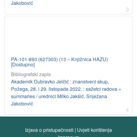
Jakobović
3
PA-101-893 (627303) (13 – Knjižnica HAZU)
[Dostupno]
Bibliografski zapis
Akademik Dubravko Jelčić : znanstveni skup,
Požega, 28. i 29. listopada 2022. : sažetci radova =
summaries / urednici Milko Jakšić, Snježana
Jakobović
4
Izjava o pristupačnosti
|
Uvjeti korištenja