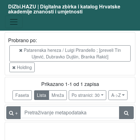
DiZbi.HAZU | Digitalna zbirka i katalog Hrvatske
akademije znanosti i umjetnosti
Probrano po:
Patarenska hereza / Luigi Pirandello ; [preveli Tin
Ujević, Dubravko Dujšin, Branka Rakić]
Holding
Prikazano 1-1 od 1 zapisa
Faseta
Lista
Mreža
Po stranici: 30
A->Z
+