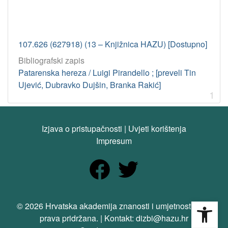
107.626 (627918) (13 – Knjižnica HAZU) [Dostupno]
Bibliografski zapis
Patarenska hereza / Luigi Pirandello ; [preveli Tin
Ujević, Dubravko Dujšin, Branka Rakić]
1
Izjava o pristupačnosti
|
Uvjeti korištenja
Impresum
Open
© 2026 Hrvatska akademija znanosti i umjetnosti. Sva
prava pridržana. | Kontakt: dizbi@hazu.hr