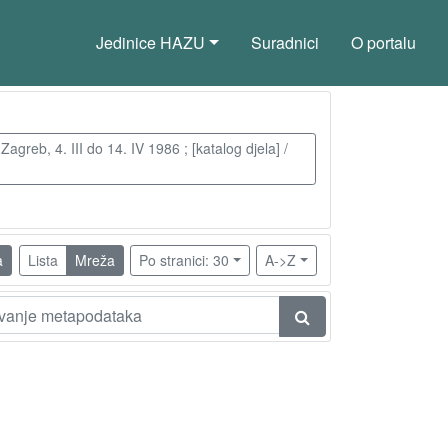
Jedinice HAZU
Suradnici
O portalu
greb, 4. III do 14. IV 1986 ; [katalog djela] /
a
Lista
Mreža
Po stranici: 30
A->Z