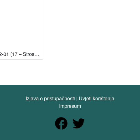
SG-32-01 (17 – Strossmayerova galerija starih majstora) [Dostupno]
Izjava o pristupačnosti
|
Uvjeti korištenja
Impresum