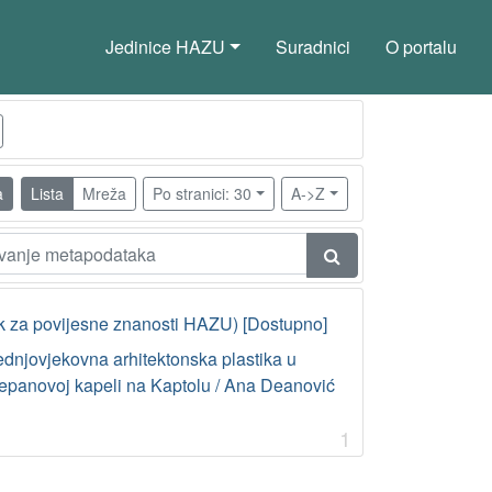
Jedinice HAZU
Suradnici
O portalu
a
Lista
Mreža
Po stranici: 30
A->Z
k za povijesne znanosti HAZU) [Dostupno]
ednjovjekovna arhitektonska plastika u
jepanovoj kapeli na Kaptolu / Ana Deanović
1