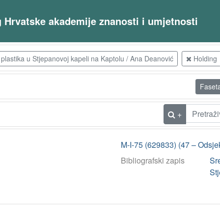
og Hrvatske akademije znanosti i umjetnosti
plastika u Stjepanovoj kapeli na Kaptolu / Ana Deanović
Holding
Faset
+
M-I-75 (629833) (47 – Odsje
Bibliografski zapis
Sr
St