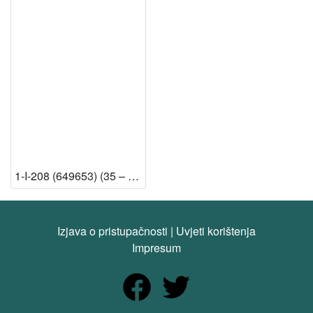
1-I-208 (649653) (35 – Zavod za povijesne i društvene znanosti u Rijeci) [Dostupno]
Izjava o pristupačnosti
|
Uvjeti korištenja
Impresum