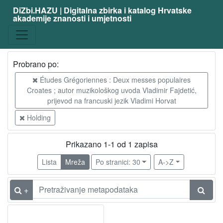
DiZbi.HAZU | Digitalna zbirka i katalog Hrvatske
akademije znanosti i umjetnosti
Probrano po:
Études Grégoriennes : Deux messes populaires
Croates ; autor muzikološkog uvoda Vladimir Fajdetić,
prijevod na francuski jezik Vladimi Horvat
Holding
Prikazano 1-1 od 1 zapisa
Lista
Mreža
Po stranici: 30
A->Z
+