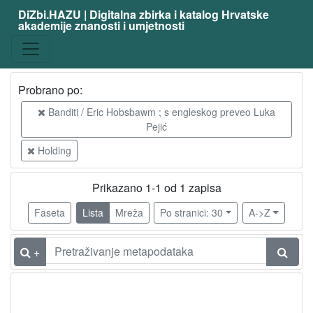
DiZbi.HAZU | Digitalna zbirka i katalog Hrvatske
akademije znanosti i umjetnosti
Probrano po:
Banditi / Eric Hobsbawm ; s engleskog preveo Luka
Pejić
Holding
Prikazano 1-1 od 1 zapisa
Faseta
Lista
Mreža
Po stranici: 30
A->Z
+