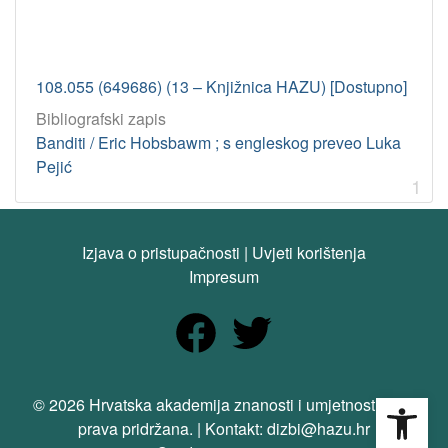
108.055 (649686) (13 – Knjižnica HAZU) [Dostupno]
Bibliografski zapis
Banditi / Eric Hobsbawm ; s engleskog preveo Luka
Pejić
1
Izjava o pristupačnosti
|
Uvjeti korištenja
Impresum
Open
© 2026 Hrvatska akademija znanosti i umjetnosti. Sva
prava pridržana. | Kontakt: dizbi@hazu.hr