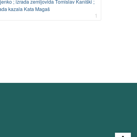
jenko ; izrada zemljovida Tomislav Kaniški ;
rada kazala Kata Magaš
1
Open