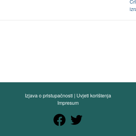
Crl
iz
Izjava o pristupačnosti
|
Uvjeti korištenja
Impresum