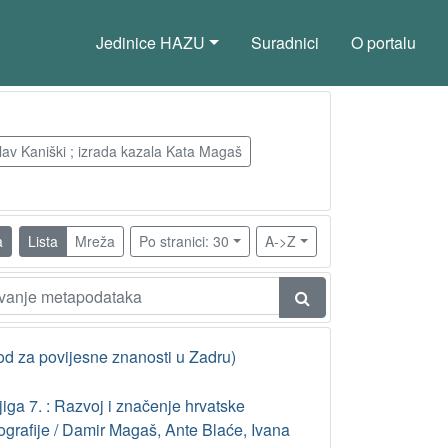
Jedinice HAZU
Suradnici
O portalu
lav Kaniški ; izrada kazala Kata Magaš
a
Lista
Mreža
Po stranici: 30
A->Z
od za povijesne znanosti u Zadru)
iga 7. : Razvoj i značenje hrvatske
ografije / Damir Magaš, Ante Blaće, Ivana