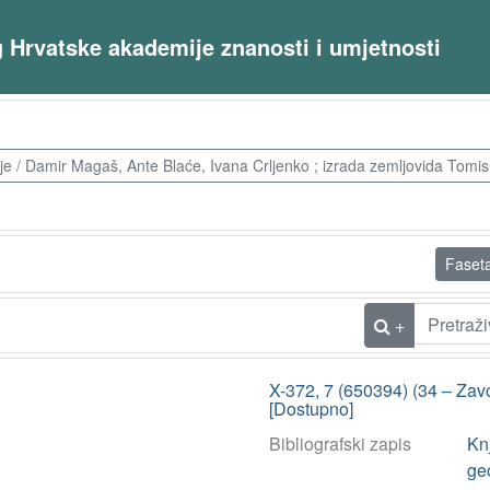
og Hrvatske akademije znanosti i umjetnosti
ije / Damir Magaš, Ante Blaće, Ivana Crljenko ; izrada zemljovida Tomis
Faset
+
X-372, 7 (650394) (34 – Zav
[Dostupno]
Bibliografski zapis
Knj
ge