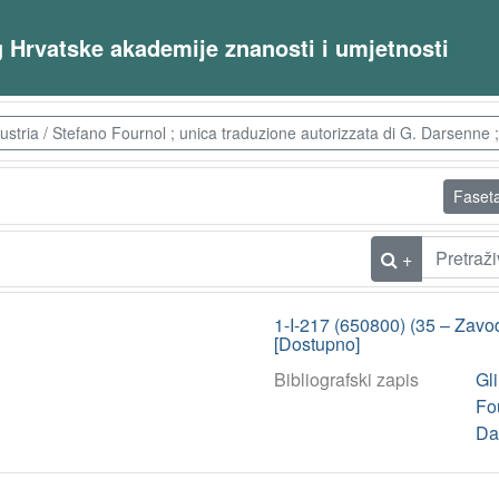
og Hrvatske akademije znanosti i umjetnosti
ustria / Stefano Fournol ; unica traduzione autorizzata di G. Darsenne 
Faset
+
1-I-217 (650800) (35 – Zavod
[Dostupno]
Bibliografski zapis
Gli
Fou
Da