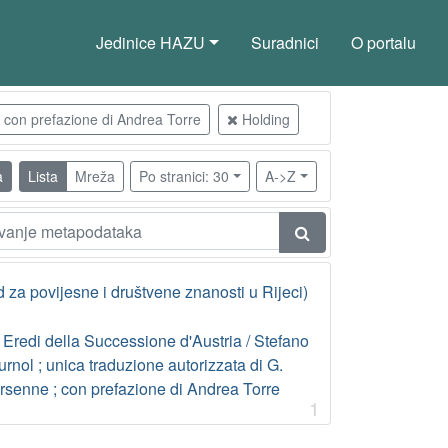
Jedinice HAZU
Suradnici
O portalu
; con prefazione di Andrea Torre
Holding
a
Lista
Mreža
Po stranici: 30
A->Z
 za povijesne i društvene znanosti u Rijeci)
 Eredi della Successione d'Austria / Stefano
rnol ; unica traduzione autorizzata di G.
rsenne ; con prefazione di Andrea Torre
1