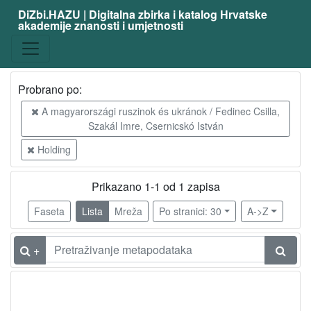
DiZbi.HAZU | Digitalna zbirka i katalog Hrvatske
akademije znanosti i umjetnosti
Probrano po:
A magyarországi ruszinok és ukránok / Fedinec Csilla,
Szakál Imre, Csernicskó István
Holding
Prikazano 1-1 od 1 zapisa
Faseta
Lista
Mreža
Po stranici: 30
A->Z
+