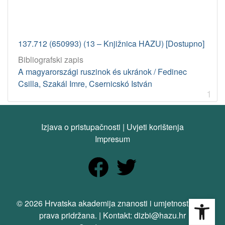
137.712 (650993) (13 – Knjižnica HAZU) [Dostupno]
Bibliografski zapis
A magyarországi ruszinok és ukránok / Fedinec
Csilla, Szakál Imre, Csernicskó István
1
Izjava o pristupačnosti
|
Uvjeti korištenja
Impresum
Open
© 2026 Hrvatska akademija znanosti i umjetnosti. Sva
prava pridržana. | Kontakt: dizbi@hazu.hr