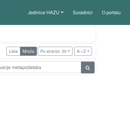
Jedinice HAZU
Suradnici
O portalu
Lista
Mreža
Po stranici: 30
A->Z