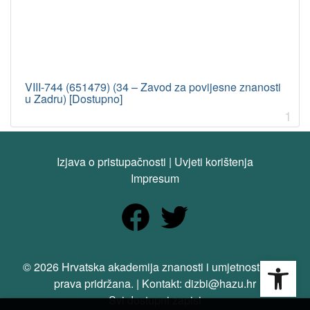
VIII-744 (651479) (34 – Zavod za povijesne znanosti
u Zadru) [Dostupno]
1
Izjava o pristupačnosti
|
Uvjeti korištenja
Impresum
Open
© 2026 Hrvatska akademija znanosti i umjetnosti. Sva
prava pridržana. | Kontakt: dizbi@hazu.hr
Svi dostupni zapisi