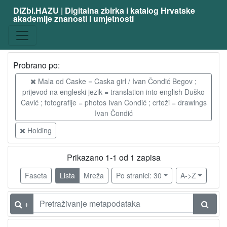
DiZbi.HAZU | Digitalna zbirka i katalog Hrvatske
akademije znanosti i umjetnosti
Probrano po:
Mala od Caske = Caska girl / Ivan Čondić Begov ;
prijevod na engleski jezik = translation into english Duško
Čavić ; fotografije = photos Ivan Čondić ; crteži = drawings
Ivan Čondić
Holding
Prikazano 1-1 od 1 zapisa
Faseta
Lista
Mreža
Po stranici: 30
A->Z
+