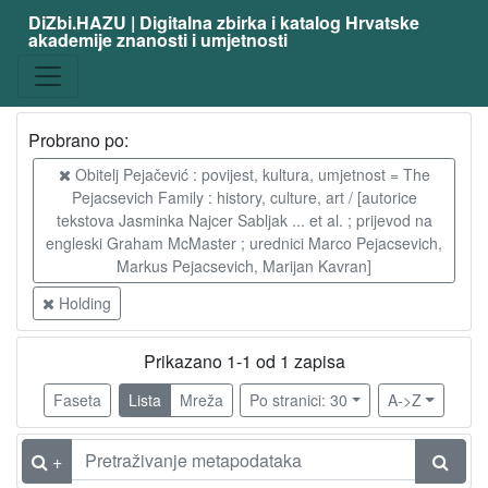
DiZbi.HAZU | Digitalna zbirka i katalog Hrvatske
akademije znanosti i umjetnosti
Probrano po:
Obitelj Pejačević : povijest, kultura, umjetnost = The
Pejacsevich Family : history, culture, art / [autorice
tekstova Jasminka Najcer Sabljak ... et al. ; prijevod na
engleski Graham McMaster ; urednici Marco Pejacsevich,
Markus Pejacsevich, Marijan Kavran]
Holding
Prikazano 1-1 od 1 zapisa
Faseta
Lista
Mreža
Po stranici: 30
A->Z
+