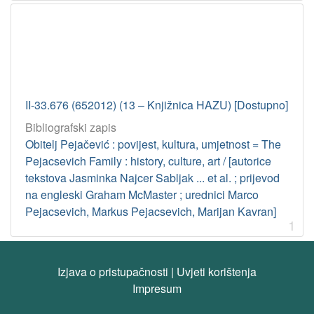
II-33.676 (652012) (13 – Knjižnica HAZU) [Dostupno]
Bibliografski zapis
Obitelj Pejačević : povijest, kultura, umjetnost = The
Pejacsevich Family : history, culture, art / [autorice
tekstova Jasminka Najcer Sabljak ... et al. ; prijevod
na engleski Graham McMaster ; urednici Marco
Pejacsevich, Markus Pejacsevich, Marijan Kavran]
1
Izjava o pristupačnosti
|
Uvjeti korištenja
Impresum