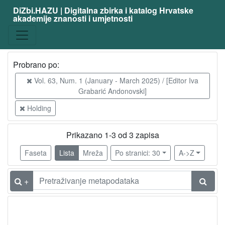
DiZbi.HAZU | Digitalna zbirka i katalog Hrvatske
akademije znanosti i umjetnosti
Probrano po:
Vol. 63, Num. 1 (January - March 2025) / [Editor Iva
Grabarić Andonovski]
Holding
Prikazano 1-3 od 3 zapisa
Faseta
Lista
Mreža
Po stranici: 30
A->Z
+