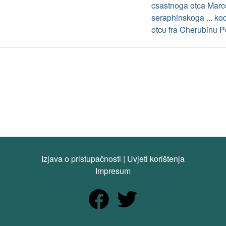
csastnoga otca Marc
seraphinskoga ... kod
otcu fra Cherubinu
Izjava o pristupačnosti
|
Uvjeti korištenja
Impresum