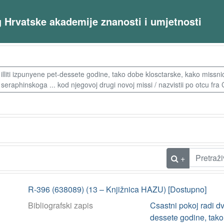
og Hrvatske akademije znanosti i umjetnosti
illiti izpunyene pet-dessete godine, tako dobe klosctarske, kako missn
seraphinskoga ... kod njegovoj drugi novoj missi / nazvistii po otcu f
+
R-396 (638089) (13 – Knjižnica HAZU) [Dostupno]
Bibliografski zapis
Csastni pokoj radi dv
dessete godine, tako