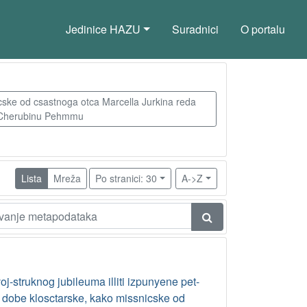
Jedinice HAZU
Suradnici
O portalu
icske od csastnoga otca Marcella Jurkina reda
ra Cherubinu Pehmmu
Lista
Mreža
Po stranici: 30
A->Z
oj-struknog jubileuma illiti izpunyene pet-
 dobe klosctarske, kako missnicske od