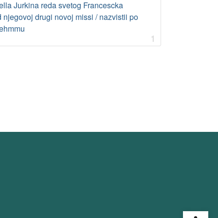
ella Jurkina reda svetog Francescka
 njegovoj drugi novoj missi / nazvistii po
 Pehmmu
1
Open