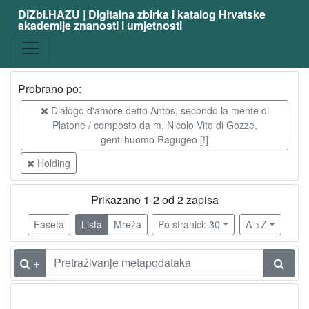
DiZbi.HAZU | Digitalna zbirka i katalog Hrvatske
akademije znanosti i umjetnosti
Probrano po:
Dialogo d'amore detto Antos, secondo la mente di
Platone / composto da m. Nicolo Vito di Gozze,
gentilhuomo Ragugeo [!]
Holding
Prikazano 1-2 od 2 zapisa
Faseta
Lista
Mreža
Po stranici: 30
A->Z
+