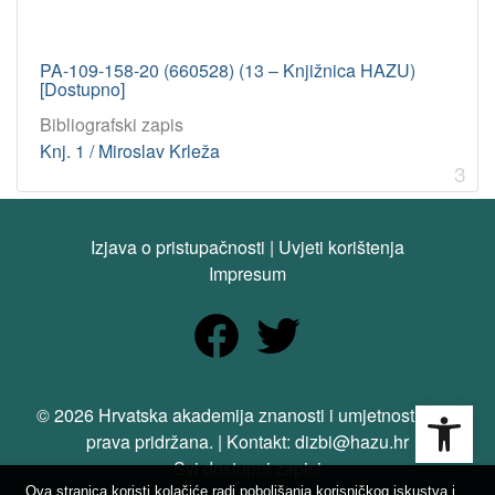
PA-109-158-20 (660528) (13 – Knjižnica HAZU)
[Dostupno]
Bibliografski zapis
Knj. 1 / Miroslav Krleža
3
Izjava o pristupačnosti
|
Uvjeti korištenja
Impresum
Open
© 2026 Hrvatska akademija znanosti i umjetnosti. Sva
prava pridržana. | Kontakt: dizbi@hazu.hr
Svi dostupni zapisi
Ova stranica koristi kolačiće radi poboljšanja korisničkog iskustva i