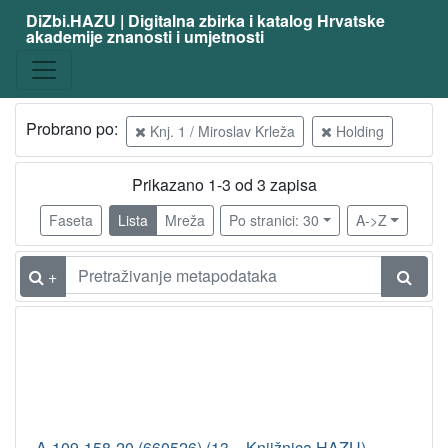
DiZbi.HAZU | Digitalna zbirka i katalog Hrvatske
akademije znanosti i umjetnosti
Probrano po:
Knj. 1 / Miroslav Krleža
Holding
Prikazano 1-3 od 3 zapisa
Faseta
Lista
Mreža
Po stranici: 30
A->Z
+
A-109-158-20 (660526) (13 – Knjižnica HAZU)