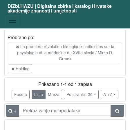
DiZbi.HAZU | Digitalna zbirka i katalog Hrvatske
akademije znanosti i umjetnosti
Probrano po:
La premiere révolution biologique : réflexions sur la
physiologie et la médecine du XVIIe siecle / Mirko D.
Grmek
Holding
Prikazano 1-1 od 1 zapisa
Faseta
Lista
Mreža
Po stranici: 30
A->Z
+