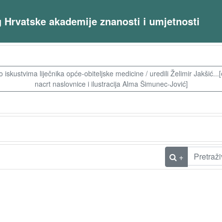
og Hrvatske akademije znanosti i umjetnosti
po iskustvima liječnika opće-obiteljske medicine / uredili Želimir Jakšić...
nacrt naslovnice i ilustracija Alma Šimunec-Jović]
+