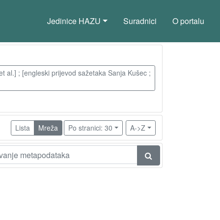
Jedinice HAZU
Suradnici
O portalu
[et al.] ; [engleski prijevod sažetaka Sanja Kušec ;
Lista
Mreža
Po stranici: 30
A->Z