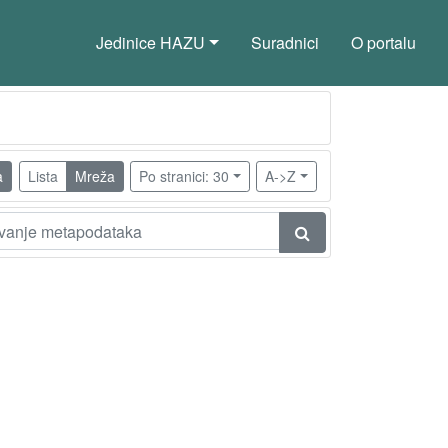
Jedinice HAZU
Suradnici
O portalu
a
Lista
Mreža
Po stranici: 30
A->Z