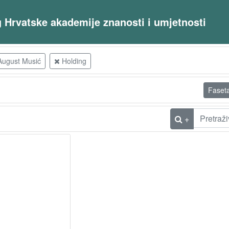
og Hrvatske akademije znanosti i umjetnosti
 August Musić
Holding
Faset
+