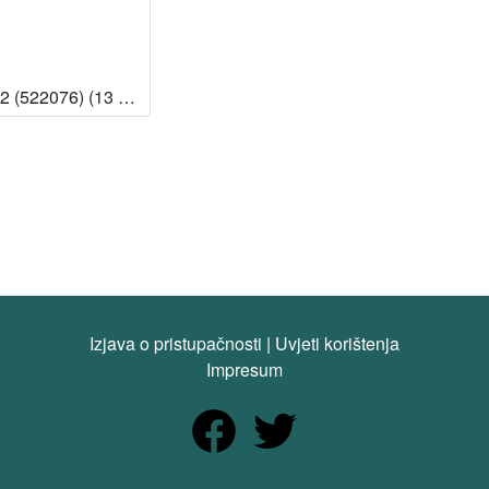
98.792 (522076) (13 – Knjižnica HAZU) [Dostupno]
Izjava o pristupačnosti
|
Uvjeti korištenja
Impresum