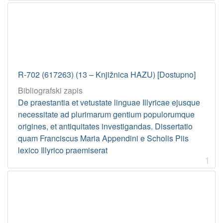
R-702 (617263) (13 – Knjižnica HAZU) [Dostupno]
Bibliografski zapis
De praestantia et vetustate linguae Illyricae ejusque
necessitate ad plurimarum gentium populorumque
origines, et antiquitates investigandas. Dissertatio
quam Franciscus Maria Appendini e Scholis Piis
lexico Illyrico praemiserat
1