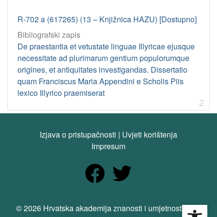
R-702 a (617265) (13 – Knjižnica HAZU) [Dostupno]
Bibliografski zapis
De praestantia et vetustate linguae Illyricae ejusque
necessitate ad plurimarum gentium populorumque
origines, et antiquitates investigandas. Dissertatio
quam Franciscus Maria Appendini e Scholis Piis
lexico Illyrico praemiserat
2
Izjava o pristupačnosti
|
Uvjeti korištenja
Impresum
Open
© 2026 Hrvatska akademija znanosti i umjetnosti. Sva