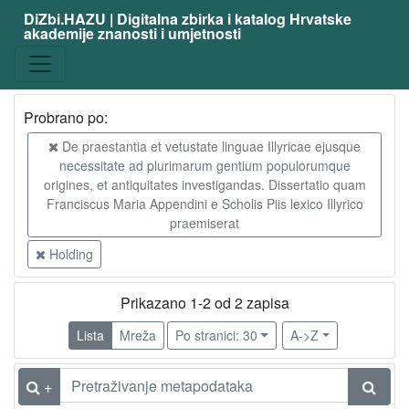
DiZbi.HAZU | Digitalna zbirka i katalog Hrvatske
akademije znanosti i umjetnosti
Probrano po:
De praestantia et vetustate linguae Illyricae ejusque
necessitate ad plurimarum gentium populorumque
origines, et antiquitates investigandas. Dissertatio quam
Franciscus Maria Appendini e Scholis Piis lexico Illyrico
praemiserat
Holding
Prikazano 1-2 od 2 zapisa
Lista
Mreža
Po stranici: 30
A->Z
+